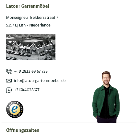
Latour Gartenmöbel
Monseigneur Bekkersstraat 7
5397 EJ Lith - Niederlande
+49 2822 69 67 735
info@latourgartenmoebel.de
+31644028677
Öffnungszeiten