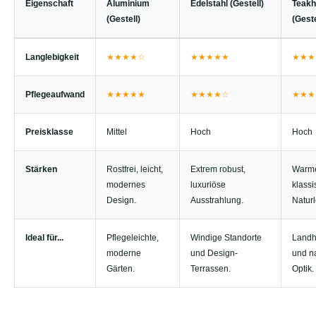
Eigenschaft
Aluminium
Edelstahl (Gestell)
Teakh
(Gestell)
(Geste
Langlebigkeit
★★★★☆
★★★★★
★★★
Pflegeaufwand
★★★★★
★★★★☆
★★★
Preisklasse
Mittel
Hoch
Hoch
Stärken
Rostfrei, leicht,
Extrem robust,
Warme
modernes
luxuriöse
klassi
Design.
Ausstrahlung.
Naturl
Ideal für...
Pflegeleichte,
Windige Standorte
Landh
moderne
und Design-
und na
Gärten.
Terrassen.
Optik.