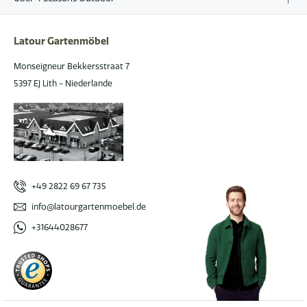
Latour Gartenmöbel
Monseigneur Bekkersstraat 7
5397 EJ Lith - Niederlande
+49 2822 69 67 735
info@latourgartenmoebel.de
+31644028677