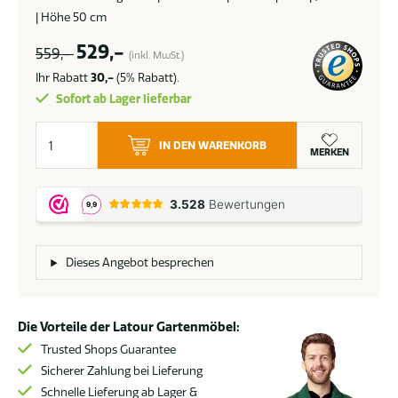
| Höhe 50 cm
529,-
559,-
(inkl. MwSt.)
Ihr Rabatt
30,-
(5% Rabatt).
Sofort ab Lager lieferbar
4
IN DEN WARENKORB
Seasons
MERKEN
Outdoor
Boaz
Lounge-
Tisch
terre
Dieses Angebot besprechen
mit
runder
Keramikplatte
Die Vorteile der Latour Gartenmöbel:
Ø
Trusted Shops Guarantee
60
Sicherer Zahlung bei Lieferung
cm
Schnelle Lieferung ab Lager &