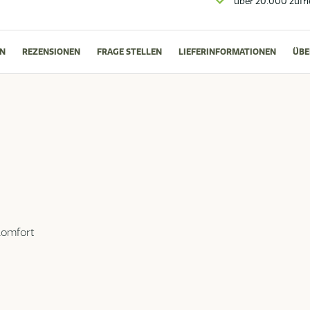
über 20.000 zufr
N
REZENSIONEN
FRAGE STELLEN
LIEFERINFORMATIONEN
ÜBE
komfort