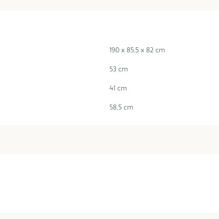
190 x 85,5 x 82 cm
53 cm
41 cm
58,5 cm