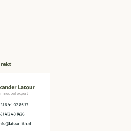
irekt
xander Latour
inmeubel expert
+31 6 44 02 86 77
+31 412 48 1426
info@latour-lith.nl