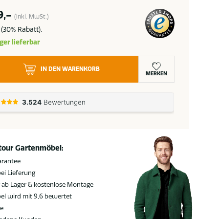
9,-
(inkl. MwSt.)
(30% Rabatt).
ger lieferbar
IN DEN WARENKORB
MERKEN
atour Gartenmöbel:
arantee
ei Lieferung
g ab Lager & kostenlose Montage
l wird mit 9,6 bewertet
ie