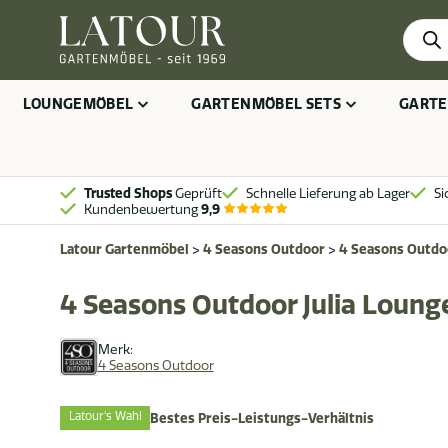
Produ
searc
LOUNGEMÖBEL
GARTENMÖBEL SETS
GARTE
Trusted Shops
Geprüft
Schnelle Lieferung ab Lager
Si
Kundenbewertung
9,9
Latour Gartenmöbel
>
4 Seasons Outdoor
>
4 Seasons Outdoo
4 Seasons Outdoor Julia Loung
Merk:
4 Seasons Outdoor
Latour's Wahl
Bestes Preis-Leistungs-Verhältnis