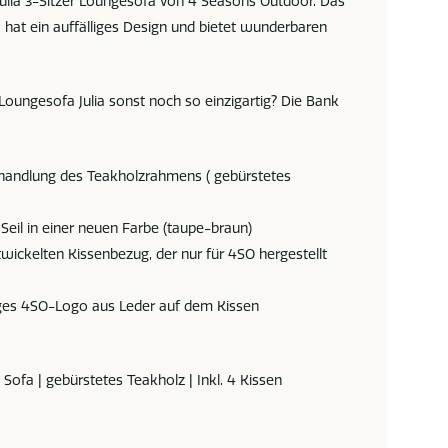
 Julia 3-Sitzer Loungesofa von 4 Seasons Outdoor. Das
 hat ein auffälliges Design und bietet wunderbaren
oungesofa Julia sonst noch so einzigartig? Die Bank
handlung des Teakholzrahmens ( gebürstetes
Seil in einer neuen Farbe (taupe-braun)
wickelten Kissenbezug, der nur für 4SO hergestellt
iges 4SO-Logo aus Leder auf dem Kissen
e Sofa | gebürstetes Teakholz | Inkl. 4 Kissen