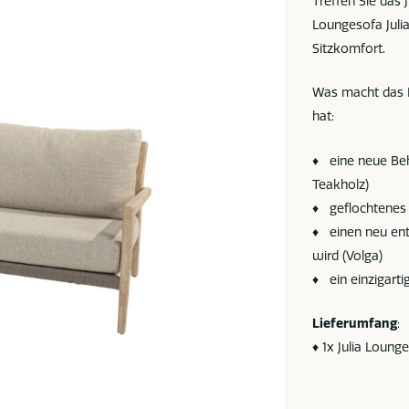
Treffen Sie das
Loungesofa Julia
Sitzkomfort.
Was macht das L
hat:
♦ eine neue Be
Teakholz)
♦ geflochtenes 
♦ einen neu ent
wird (Volga)
♦ ein einzigart
Lieferumfang
:
♦ 1x Julia Loung