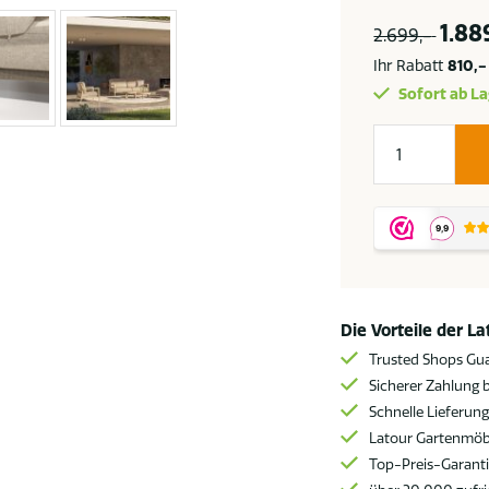
1.88
2.699,-
Ihr Rabatt
810,-
Sofort ab La
4
Seasons
Outdoor
Julia
Loungesofa
SALE
Menge
Die Vorteile der L
Trusted Shops Gu
Sicherer Zahlung b
Schnelle Lieferun
Latour Gartenmöbe
Top-Preis-Garant