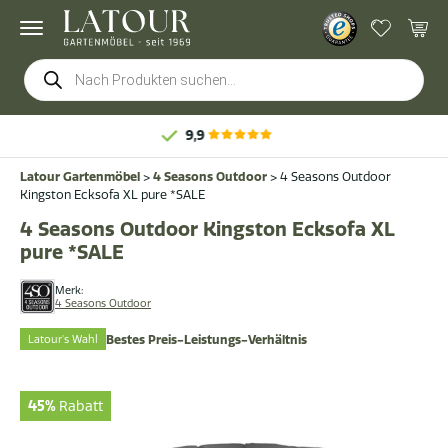
Products
search
Latour Gartenmöbel
>
4 Seasons Outdoor
>
4 Seasons Outdoor
Kingston Ecksofa XL pure *SALE
4 Seasons Outdoor Kingston Ecksofa XL
pure *SALE
Merk:
4 Seasons Outdoor
Latour's Wahl
Bestes Preis-Leistungs-Verhältnis
45%
Rabatt