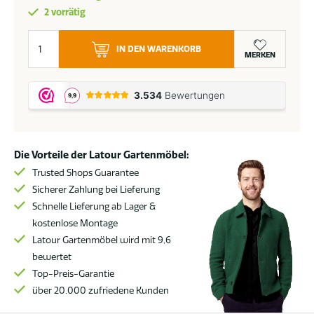
2 vorrätig
4
IN DEN WARENKORB
Seasons
MERKEN
Outdoor
Kingston
Ecksofa
XL
pure
Die Vorteile der Latour Gartenmöbel:
*SALE
Menge
Trusted Shops Guarantee
Sicherer Zahlung bei Lieferung
Schnelle Lieferung ab Lager &
kostenlose Montage
Latour Gartenmöbel wird mit 9,6
bewertet
Top-Preis-Garantie
über 20.000 zufriedene Kunden