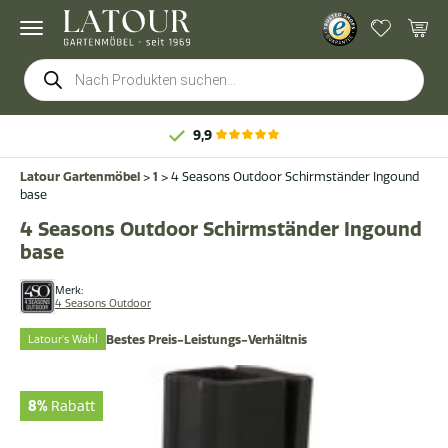
Products
search
9,9
Latour Gartenmöbel
>
1
>
4 Seasons Outdoor Schirmständer Ingound
base
4 Seasons Outdoor Schirmständer Ingound
base
Merk:
4 Seasons Outdoor
Latour's Wahl
Bestes Preis-Leistungs-Verhältnis
8%
Rabatt