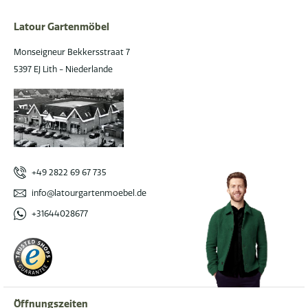
Latour Gartenmöbel
Monseigneur Bekkersstraat 7
5397 EJ Lith - Niederlande
+49 2822 69 67 735
info@latourgartenmoebel.de
+31644028677
Öffnungszeiten