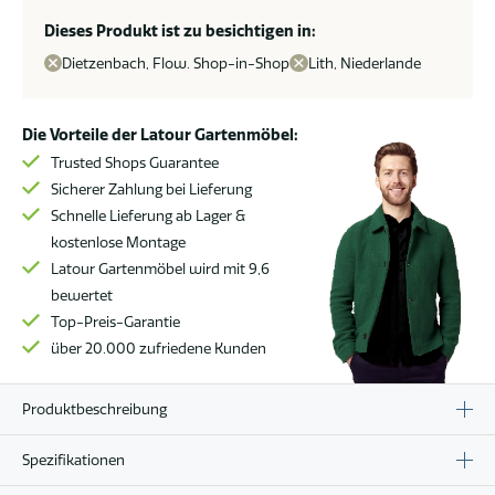
mit
Teakholzplatte
Dieses Produkt ist zu besichtigen in:
95
Dietzenbach, Flow. Shop-in-Shop
Lith, Niederlande
x
240
cm
Die Vorteile der Latour Gartenmöbel:
*
Trusted Shops Guarantee
Sale
Sicherer Zahlung bei Lieferung
*
Schnelle Lieferung ab Lager &
Menge
kostenlose Montage
Latour Gartenmöbel wird mit 9,6
bewertet
Top-Preis-Garantie
über 20.000 zufriedene Kunden
Produktbeschreibung
Spezifikationen