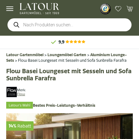
Products
search
Latour Gartenmöbel
>
Loungemöbel Garten
>
Aluminium Lounge-
Sets
>
Flow Basei Loungeset mit Sesseln und Sofa Sunbrella Farafra
Flow Basei Loungeset mit Sesseln und Sofa
Sunbrella Farafra
Merk:
Flow
Latour's Wahl
Bestes Preis-Leistungs-Verhältnis
14%
Rabatt