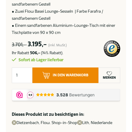
sandfarbenem Gestell
● Zwei Flow Basei Lounge-Sesseln | Farbe Farafra /
sandfarbenem Gestell
● Einem sandfarbenen Aluminium-Lounge-Tisch mit einer
Tischplatte von 90 x 90 cm
3.195,-
3.701,-
(inkl. MwSt.)
Ihr Rabatt
506,-
(14% Rabatt).
Sofort ab Lager lieferbar
Flow
IN DEN WARENKORB
Basei
MERKEN
Loungeset
mit
Sesseln
und
Sofa
Dieses Produkt ist zu besichtigen in:
Sunbrella
Dietzenbach, Flow. Shop-in-Shop
Lith, Niederlande
Farafra