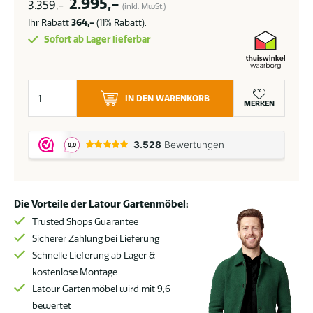
Ursprünglicher
Aktueller
2.995,-
3.359,-
(inkl. MwSt.)
Preis
Preis
Ihr Rabatt
364,-
(11% Rabatt).
war:
ist:
Sofort ab Lager lieferbar
3.359,-
2.995,-.
Flow.
IN DEN WARENKORB
Cava
MERKEN
Ecksofa
sooty
Menge
Die Vorteile der Latour Gartenmöbel:
Trusted Shops Guarantee
Sicherer Zahlung bei Lieferung
Schnelle Lieferung ab Lager &
kostenlose Montage
Latour Gartenmöbel wird mit 9,6
bewertet