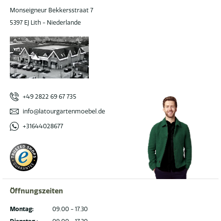
Monseigneur Bekkersstraat 7
5397 EJ Lith - Niederlande
+49 2822 69 67 735
info@latourgartenmoebel.de
+31644028677
Öffnungszeiten
Montag:
09.00 - 17.30