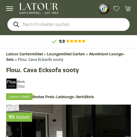
Products
search
9,9
Latour Gartenmöbel
>
Loungemöbel Garten
>
Aluminium Lounge-
Sets
>
Flow. Cava Ecksofa sooty
Flow. Cava Ecksofa sooty
Merk:
Flow
Latour's Wahl
Bestes Preis-Leistungs-Verhältnis
11%
Rabatt