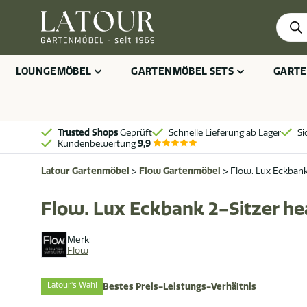
Produ
searc
LOUNGEMÖBEL
GARTENMÖBEL SETS
GARTE
Trusted Shops
Geprüft
Schnelle Lieferung ab Lager
Si
Kundenbewertung
9,9
Latour Gartenmöbel
>
Flow Gartenmöbel
>
Flow. Lux Eckbank
Flow. Lux Eckbank 2-Sitzer he
Merk:
Flow
Latour's Wahl
Bestes Preis-Leistungs-Verhältnis