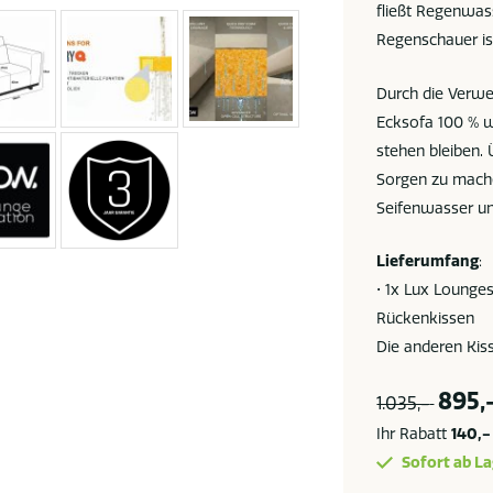
fließt Regenwass
Regenschauer i
Durch die Verwe
Ecksofa 100 % w
stehen bleiben.
Sorgen zu mache
Seifenwasser u
Lieferumfang
:
• 1x Lux Lounges
Rückenkissen
Die anderen Kis
895,
1.035,-
Ihr Rabatt
140,-
Sofort ab La