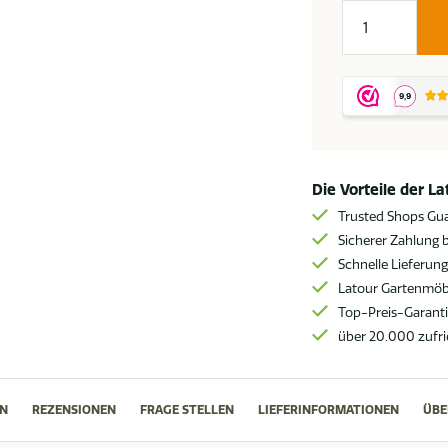
Flow.
Lux
Eckbank
2-
Sitzer
heather
chalk
Die Vorteile der L
mit
Trusted Shops Gu
Armlehne
Sicherer Zahlung b
links
Schnelle Lieferun
Menge
Latour Gartenmöbe
Top-Preis-Garant
über 20.000 zufr
N
REZENSIONEN
FRAGE STELLEN
LIEFERINFORMATIONEN
ÜBE