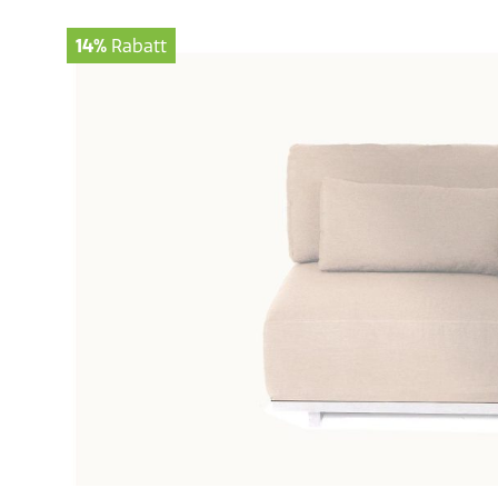
14%
Rabatt