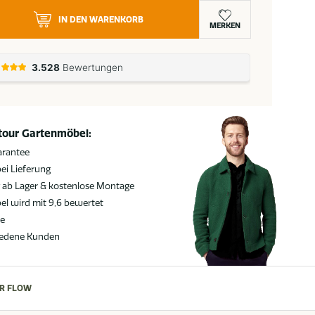
IN DEN WARENKORB
MERKEN
atour Gartenmöbel:
arantee
ei Lieferung
g ab Lager & kostenlose Montage
l wird mit 9,6 bewertet
ie
iedene Kunden
R FLOW