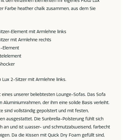
 mit den einzelnen Elementen Ihr eigenes Flow Lux
er Farbe heather chalk zusammen, aus dem Sie
tzer-Element mit Armlehne links
tzer mit Armlehne rechts
k-Element
telelement
ßhocker
w Lux 2-Sitzer mit Armlehne links.
t eines unserer beliebtesten Lounge-Sofas. Das Sofa
n Aluminiumrahmen, der ihm eine solide Basis verleiht.
 sind vollständig gepolstert und mit festen,
en ausgestattet. Die Sunbrella-Polsterung fühlt sich
h an und ist wasser- und schmutzabweisend, farbecht
inigen. Da die Kissen mit Quick Dry Foam gefüllt sind,