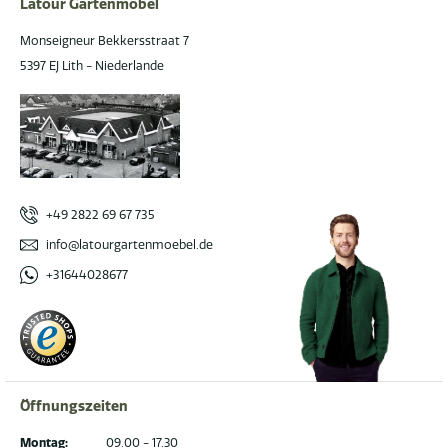
Latour Gartenmöbel
Monseigneur Bekkersstraat 7
5397 EJ Lith - Niederlande
+49 2822 69 67 735
info@latourgartenmoebel.de
+31644028677
Öffnungszeiten
Montag:
09.00 - 17.30