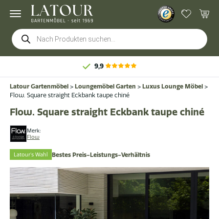
Products
search
9,9
Latour Gartenmöbel
>
Loungemöbel Garten
>
Luxus Lounge Möbel
>
Flow. Square straight Eckbank taupe chiné
Flow. Square straight Eckbank taupe chiné
Merk:
Flow
Latour's Wahl
Bestes Preis-Leistungs-Verhältnis