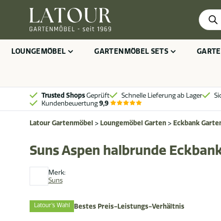
Produ
searc
LOUNGEMÖBEL
GARTENMÖBEL SETS
GARTE
Trusted Shops
Geprüft
Schnelle Lieferung ab Lager
Si
Kundenbewertung
9,9
Latour Gartenmöbel
>
Loungemöbel Garten
>
Eckbank Garte
Suns Aspen halbrunde Eckbank
Merk:
Suns
Latour's Wahl
Bestes Preis-Leistungs-Verhältnis