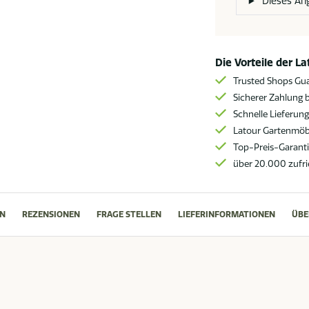
Dieses An
Gravel
Menge
Die Vorteile der L
Trusted Shops Gu
Sicherer Zahlung b
Schnelle Lieferun
Latour Gartenmöbe
Top-Preis-Garant
über 20.000 zufr
N
REZENSIONEN
FRAGE STELLEN
LIEFERINFORMATIONEN
ÜBE