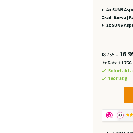
♦ 4x SUNS Aspe
Grad-Kurve | Fa
♦ 2x SUNS Aspen
16.9
18.755,-
Ihr Rabatt
1.756
Sofort ab La
1 vorrätig
Suns
Aspen
halbrunde
Eckbank
Teak
Natural