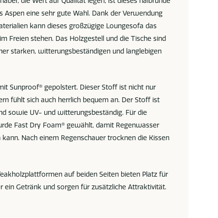
aber, die Wert auf Qualität legen, ist dieses halbrunde
s Aspen eine sehr gute Wahl. Dank der Verwendung
terialien kann dieses großzügige Loungesofa das
im Freien stehen. Das Holzgestell und die Tische sind
iner starken, witterungsbeständigen und langlebigen
mit Sunproof® gepolstert. Dieser Stoff ist nicht nur
ern fühlt sich auch herrlich bequem an. Der Stoff ist
 sowie UV- und witterungsbeständig. Für die
wurde Fast Dry Foam® gewählt, damit Regenwasser
en kann. Nach einem Regenschauer trocknen die Kissen
Teakholzplattformen auf beiden Seiten bieten Platz für
 ein Getränk und sorgen für zusätzliche Attraktivität.