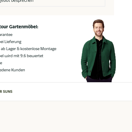
gebot besprechen
atour Gartenmöbel:
arantee
ei Lieferung
g ab Lager & kostenlose Montage
l wird mit 9,6 bewertet
ie
iedene Kunden
R SUNS