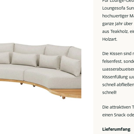
Für Lounge-Liebh
Loungesofa Sun
hochwertiger Ma
ganze Jahr über 
aus Teakholz, e
Holzart.
Die Kissen sind 
felsenfest, sond
wasserabweisend
Kissenfüllung 
schnell abfließ
schnell!
Die attraktiven 
einen Snack oder
Lieferumfang
: