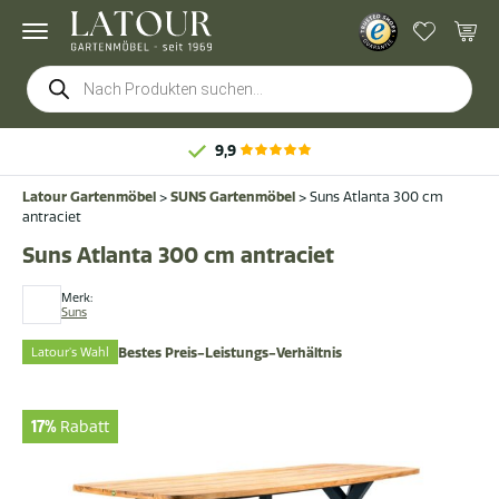
Products
search
9,9
Latour Gartenmöbel
>
SUNS Gartenmöbel
>
Suns Atlanta 300 cm
antraciet
Suns Atlanta 300 cm antraciet
Merk:
Suns
Latour's Wahl
Bestes Preis-Leistungs-Verhältnis
17%
Rabatt