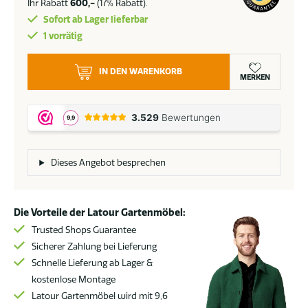
Ihr Rabatt
600,-
(17% Rabatt).
Sofort ab Lager lieferbar
1 vorrätig
Suns
IN DEN WARENKORB
Atlanta
MERKEN
300
cm
antraciet
Menge
Dieses Angebot besprechen
Die Vorteile der Latour Gartenmöbel:
Trusted Shops Guarantee
Sicherer Zahlung bei Lieferung
Schnelle Lieferung ab Lager &
kostenlose Montage
Latour Gartenmöbel wird mit 9,6