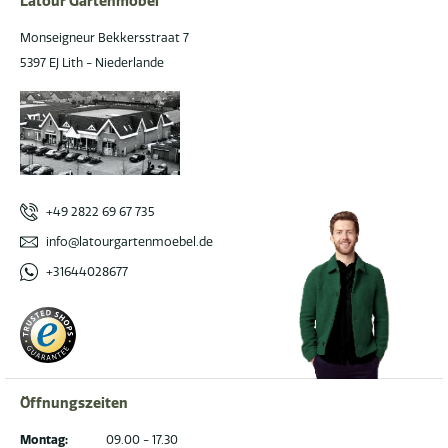
Latour Gartenmöbel
Monseigneur Bekkersstraat 7
5397 EJ Lith - Niederlande
+49 2822 69 67 735
info@latourgartenmoebel.de
+31644028677
Öffnungszeiten
Montag:
09.00 - 17.30