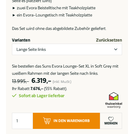
Seite es platziert wird)
► zwei Evora Beistelltische mit Teakholzplatte
► ein Evora-Loungetisch mit Teakholzplatte
Das Set wird ohne das abgebildete Zubehör geliefert.
Varianten
Zurücksetzen
Sie bestellen das Suns Evora Lounge-Set XL in Soft Grey mit
weißem Rahmen mit der langen Seite nach links.
Ursprünglicher
Aktueller
6.319,-
13.995,-
(inkl. MwSt.)
Preis
Preis
Ihr Rabatt
7.676,-
(55% Rabatt).
war:
ist:
Sofort ab Lager lieferbar
13.995,-
6.319,-.
Suns
IN DEN WARENKORB
Evora
MERKEN
Lounge-