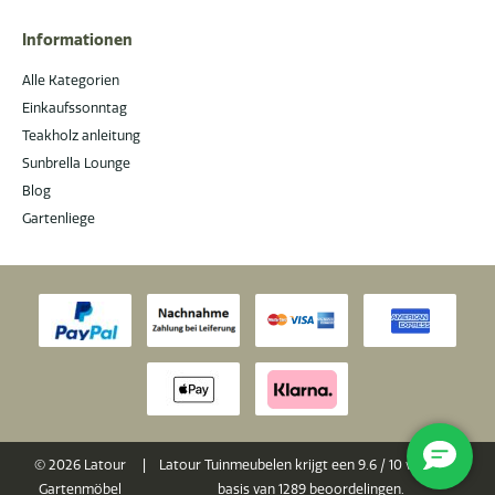
Informationen
Alle Kategorien
Einkaufssonntag
Teakholz anleitung
Sunbrella Lounge
Blog
Gartenliege
© 2026 Latour
|
Latour Tuinmeubelen krijgt een
9.6
/
10
van 10 op
Gartenmöbel
basis van
1289
beoordelingen.