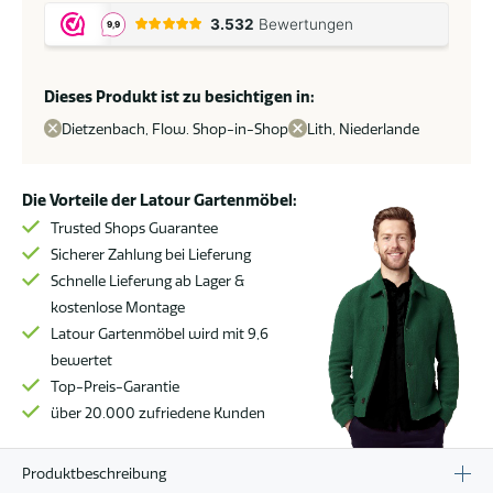
Set
XL
soft
grey
Dieses Produkt ist zu besichtigen in:
mit
Dietzenbach, Flow. Shop-in-Shop
Lith, Niederlande
weiß
frame
*
Die Vorteile der Latour Gartenmöbel:
Super
Trusted Shops Guarantee
Sale
Sicherer Zahlung bei Lieferung
*
Schnelle Lieferung ab Lager &
Menge
kostenlose Montage
Latour Gartenmöbel wird mit 9,6
bewertet
Top-Preis-Garantie
über 20.000 zufriedene Kunden
Produktbeschreibung