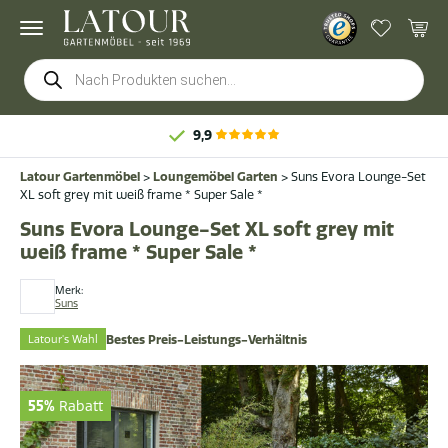
Products
search
9,9
Latour Gartenmöbel
>
Loungemöbel Garten
>
Suns Evora Lounge-Set
XL soft grey mit weiß frame * Super Sale *
Suns Evora Lounge-Set XL soft grey mit
weiß frame * Super Sale *
Merk:
Suns
Latour's Wahl
Bestes Preis-Leistungs-Verhältnis
55%
Rabatt