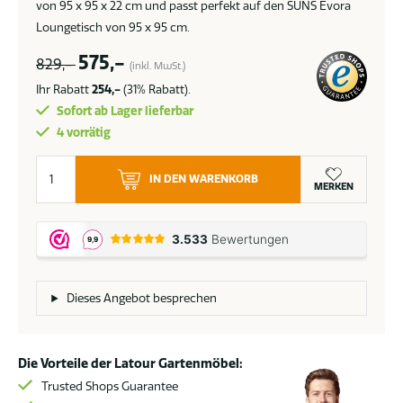
von 95 x 95 x 22 cm und passt perfekt auf den SUNS Evora
Loungetisch von 95 x 95 cm.
575,-
829,-
(inkl. MwSt.)
Ihr Rabatt
254,-
(31% Rabatt).
Sofort ab Lager lieferbar
4 vorrätig
Suns
IN DEN WARENKORB
Kissen
MERKEN
soft
grey
für
Evora
Lounge
Dieses Angebot besprechen
Tisch
95
x
Die Vorteile der Latour Gartenmöbel:
95
Trusted Shops Guarantee
cm