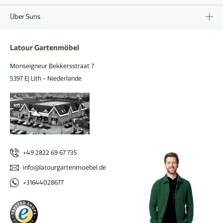
Über Suns
Latour Gartenmöbel
Monseigneur Bekkersstraat 7
5397 EJ Lith - Niederlande
+49 2822 69 67 735
info@latourgartenmoebel.de
+31644028677