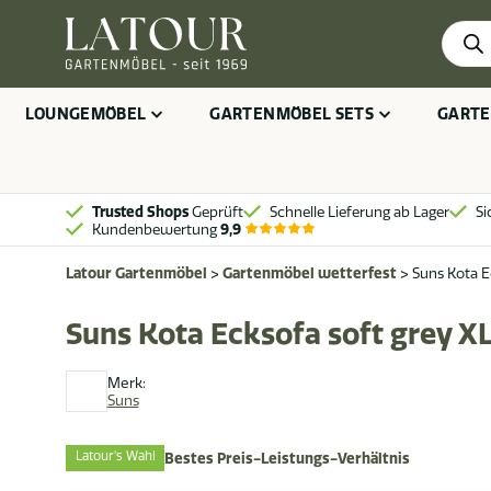
Produ
searc
LOUNGEMÖBEL
GARTENMÖBEL SETS
GARTE
Trusted Shops
Geprüft
Schnelle Lieferung ab Lager
Si
Kundenbewertung
9,9
Latour Gartenmöbel
>
Gartenmöbel wetterfest
>
Suns Kota E
Suns Kota Ecksofa soft grey X
Merk:
Suns
Latour's Wahl
Bestes Preis-Leistungs-Verhältnis