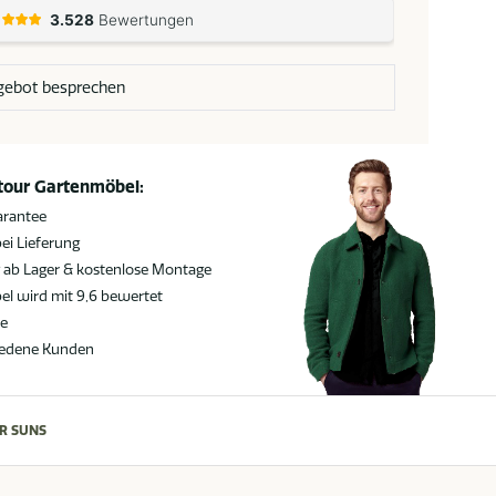
gebot besprechen
atour Gartenmöbel:
arantee
ei Lieferung
g ab Lager & kostenlose Montage
l wird mit 9,6 bewertet
ie
iedene Kunden
R SUNS