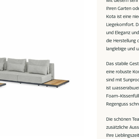
Mit diesem sehr
Ihren Garten ode
Kota ist eine ni
Liegekomfort. D
und Eleganz und
die Herstellung
langlebige und 
Das stabile Gest
eine robuste Ko
sind mit Sunpro
ist wasserabweis
Foam-Kissenfüll
Regenguss schne
Die schönen Tea
zusätzliche Auss
Ihre Lieblingszeit