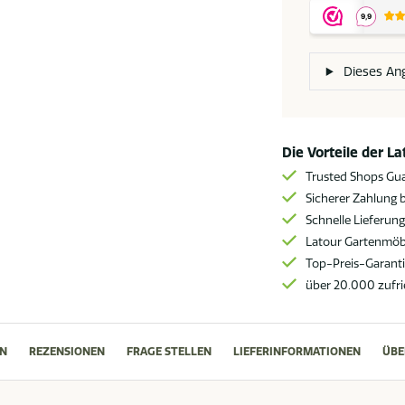
soft
grey
XL
Dieses An
Menge
Die Vorteile der L
Trusted Shops Gu
Sicherer Zahlung b
Schnelle Lieferun
Latour Gartenmöbe
Top-Preis-Garant
über 20.000 zufr
N
REZENSIONEN
FRAGE STELLEN
LIEFERINFORMATIONEN
ÜBE