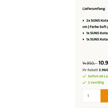
Lieferumfang
:
♦ 2x SUNS Kota 
cm | Farbe Soft 
♦
1x SUNS Kota 
♦
1x SUNS Kota 
10.
14.950,-
Ihr Rabatt
3.960
Sofort ab La
2 vorrätig
Suns
Kota
Ecksofa