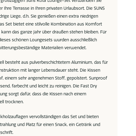
 großzügigen Suns Kota Lounge-Set verwandeln Sie
r Ihre Terrasse in Ihren privaten Urlaubsort. Die SUNS
edrige Liege, d.h. Sie genießen einen extra niedrigen
as Set bietet eine stilvolle Kombination aus Komfort
 kann das ganze Jahr über draußen stehen bleiben. Für
 dieses schönen Loungesets wurden ausschließlich
witterungsbeständige Materialien verwendet.
ell besteht aus pulverbeschichtetem Aluminium, das für
nstruktion mit langer Lebensdauer steht. Die Kissen
of, einem sehr angenehmen Stoff, gepolstert. Sunproof
end, farbecht und leicht zu reinigen. Die Fast Dry
ung sorgt dafür, dass die Kissen nach einem
ll trocknen.
kholzauflagen vervollständigen das Set und bieten
trahlung und Platz für einen Snack, ein Getränk und
schrift.