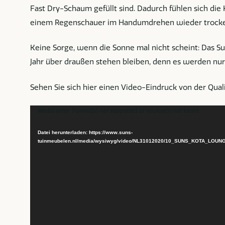
Fast Dry-Schaum gefüllt sind. Dadurch fühlen sich die 
einem Regenschauer im Handumdrehen wieder trocke
Keine Sorge, wenn die Sonne mal nicht scheint: Das 
Jahr über draußen stehen bleiben, denn es werden nur
Sehen Sie sich hier einen Video-Eindruck von der Quali
Video-
Media error: Format(s) not supported or source(s) not found
Player
Datei herunterladen: https://www.suns-
tuinmeubelen.nl/media/wysiwyg/video/NL31012020/10_SUNS_KOTA_LOU