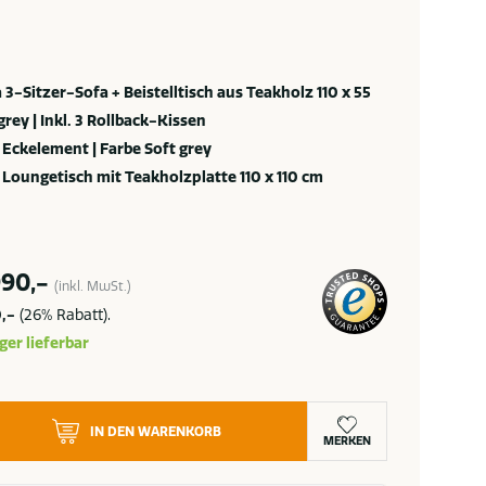
3-Sitzer-Sofa + Beistelltisch aus Teakholz 110 x 55
grey | Inkl. 3 Rollback-Kissen
Eckelement | Farbe Soft grey
Loungetisch mit Teakholzplatte 110 x 110 cm
990,-
(inkl. MwSt.)
,-
(26% Rabatt).
ger lieferbar
IN DEN WARENKORB
MERKEN