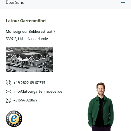
Über Suns
Latour Gartenmöbel
Monseigneur Bekkersstraat 7
5397 EJ Lith - Niederlande
+49 2822 69 67 735
info@latourgartenmoebel.de
+31644028677