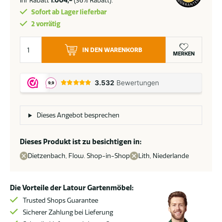
Sofort ab Lager lieferbar
2 vorrätig
Suns
IN DEN WARENKORB
Madre
MERKEN
Gartentisch
mattweißer
Rahmen
mit
ovaler
Dieses Angebot besprechen
Teakholzplatte
220
Dieses Produkt ist zu besichtigen in:
x
Dietzenbach, Flow. Shop-in-Shop
Lith, Niederlande
130
cm
Menge
Die Vorteile der Latour Gartenmöbel:
Trusted Shops Guarantee
Sicherer Zahlung bei Lieferung