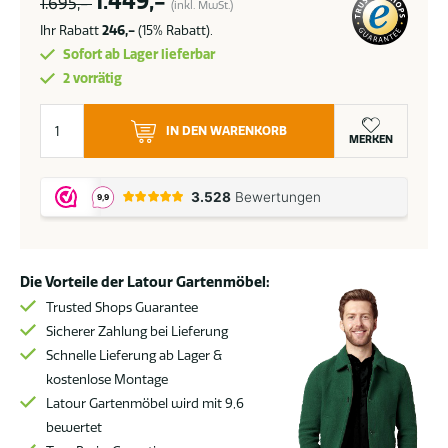
1.449,-
1.695,-
(inkl. MwSt.)
Ihr Rabatt
246,-
(15% Rabatt).
Sofort ab Lager lieferbar
2 vorrätig
Suns
IN DEN WARENKORB
Monte
MERKEN
Vari
Gartentisch
weiß
mit
Teakholzplatte
Die Vorteile der Latour Gartenmöbel:
240
cm
Trusted Shops Guarantee
Menge
Sicherer Zahlung bei Lieferung
Schnelle Lieferung ab Lager &
kostenlose Montage
Latour Gartenmöbel wird mit 9,6
bewertet