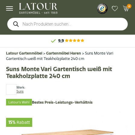
0
Products
search
9,9
Latour Gartenmöbel
>
Gartenmöbel Haren
>
Suns Monte Vari
Gartentisch weiß mit Teakholzplatte 240 cm
Suns Monte Vari Gartentisch weiß mit
Teakholzplatte 240 cm
Merk:
Suns
Latour's Wahl
Bestes Preis-Leistungs-Verhältnis
15%
Rabatt