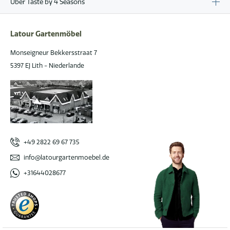
Über Taste by 4 Seasons
Latour Gartenmöbel
Monseigneur Bekkersstraat 7
5397 EJ Lith - Niederlande
+49 2822 69 67 735
info@latourgartenmoebel.de
+31644028677