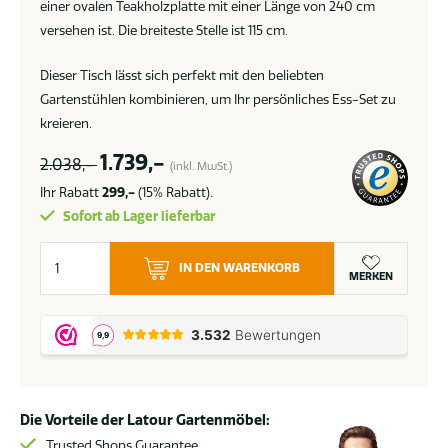
einer ovalen Teakholzplatte mit einer Länge von 240 cm
versehen ist. Die breiteste Stelle ist 115 cm.
Dieser Tisch lässt sich perfekt mit den beliebten
Gartenstühlen kombinieren, um Ihr persönliches Ess-Set zu
kreieren.
1.739,-
2.038,-
(inkl. MwSt.)
Ihr Rabatt
299,-
(15% Rabatt).
Sofort ab Lager lieferbar
Taste
IN DEN WARENKORB
by
MERKEN
4
Seasons
Prado
Teak
Gartentisch
Die Vorteile der Latour Gartenmöbel:
mit
elliptischer
Trusted Shops Guarantee