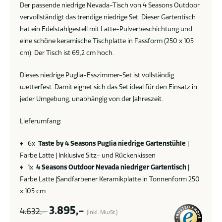
Der passende niedrige Nevada-Tisch von 4 Seasons Outdoor
vervollständigt das trendige niedrige Set. Dieser Gartentisch
hat ein Edelstahlgestell mit Latte-Pulverbeschichtung und
eine schöne keramische Tischplatte in Fassform (250 x 105
cm). Der Tisch ist 69,2 cm hoch.
Dieses niedrige Puglia-Esszimmer-Set ist vollständig
wetterfest. Damit eignet sich das Set ideal für den Einsatz in
jeder Umgebung, unabhängig von der Jahreszeit.
Lieferumfang:
♦ 6x
Taste by 4 Seasons Puglia niedrige Gartenstühle
|
Farbe Latte | Inklusive Sitz- und Rückenkissen
♦ 1x
4 Seasons Outdoor
Nevada niedriger Gartentisch
|
Farbe Latte |Sandfarbener Keramikplatte in Tonnenform 250
x 105 cm
3.895,-
4.632,-
(inkl. MwSt.)