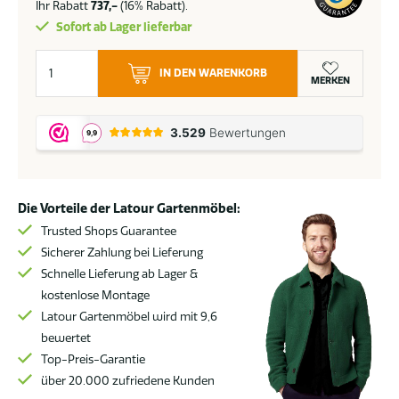
Ihr Rabatt
737,-
(16% Rabatt).
Sofort ab Lager lieferbar
Taste
IN DEN WARENKORB
by
MERKEN
4
Seasons
Puglia
Low-
Dining-
Die Vorteile der Latour Gartenmöbel:
Gartenmöbel-
Set
Trusted Shops Guarantee
Latte
Sicherer Zahlung bei Lieferung
mit
Schnelle Lieferung ab Lager &
Nevada-
kostenlose Montage
Tisch
Latour Gartenmöbel wird mit 9,6
mit
bewertet
Keramikplatte
Top-Preis-Garantie
250
über 20.000 zufriedene Kunden