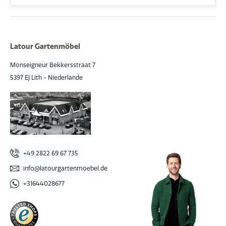
Latour Gartenmöbel
Monseigneur Bekkersstraat 7
5397 EJ Lith - Niederlande
+49 2822 69 67 735
info@latourgartenmoebel.de
+31644028677