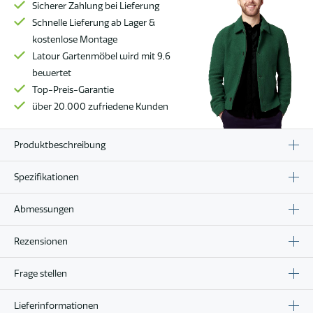
mit
Sicherer Zahlung bei Lieferung
ovaler
Schnelle Lieferung ab Lager &
Keramikplatte
kostenlose Montage
220
Latour Gartenmöbel wird mit 9,6
x
bewertet
105
Top-Preis-Garantie
cm
über 20.000 zufriedene Kunden
Menge
Produktbeschreibung
Spezifikationen
Abmessungen
Rezensionen
Frage stellen
Lieferinformationen