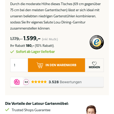
Durch die moderate Höhe dieses Tisches (69 cm gegenüber
75 cm bei den meisten Gartentischen) lässt er sich ideal mit
unseren beliebten niedrigen Gartenstühlen kombinieren,
sodass Sie Ihr eigenes Salute Low Dining-Garnitur
zusammenstellen können.
1.599,-
1.779,-
(inkl. MwSt.)
Ihr Rabatt
180,-
(10% Rabatt).
Sofort ab Lager lieferbar
Taste
IN DEN WARENKORB
by
MERKEN
4
Seasons
Salute
Low-
Dining
Die Vorteile der Latour Gartenmöbel:
Gartentisch
Terre
Trusted Shops Guarantee