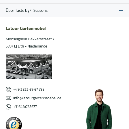
Über Taste by 4 Seasons
Latour Gartenmöbel
Monseigneur Bekkersstraat 7
5397 EJ Lith - Niederlande
+49 2822 69 67 735
info@latourgartenmoebel.de
+31644028677