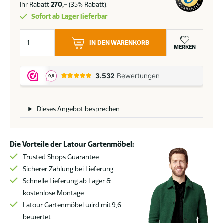
Ihr Rabatt
270,-
(35% Rabatt).
Sofort ab Lager lieferbar
4
IN DEN WARENKORB
Seasons
MERKEN
Outdoor
Cosmic
Couchtisch
mit
Teakholzplatte
Dieses Angebot besprechen
120
x
78
Die Vorteile der Latour Gartenmöbel:
cm
Trusted Shops Guarantee
Menge
Sicherer Zahlung bei Lieferung
Schnelle Lieferung ab Lager &
kostenlose Montage
Latour Gartenmöbel wird mit 9,6
bewertet