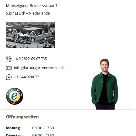
Monseigneur Bekkersstraat 7
5397 EJ Lith - Niederlande
+49 2822 69 67 735
info@latourgartenmoebel.de
+31644028677
Öffnungszeiten
Montag:
09.00 - 17.30
Dienstag :
09.00 - 17.30