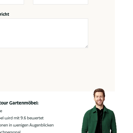
richt
atour Gartenmöbel:
ie
l wird mit 9,6 bewertet
ionen in wenigen Augenblicken
achpersonal