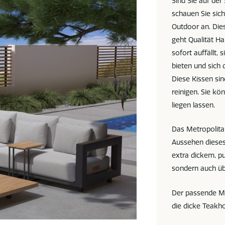
Sind Sie auf d
schauen Sie sic
Outdoor an. Dies
geht Qualität H
sofort auffällt,
bieten und sich
Diese Kissen si
reinigen. Sie kö
liegen lassen.
Das Metropolit
Aussehen dieses
extra dickem, pu
sondern auch üb
Der passende Me
die dicke Teakho