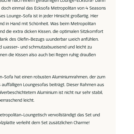
er Suche nach einem geräumigen Lounge-Ecksofa? Dann
h doch einmal das Ecksofa Metropolitan von 4 Seasons
es Lounge-Sofa ist in jeder Hinsicht großartig. Hier
and in Hand mit Schönheit. Was beim Metropolitan
 sind die extra dicken Kissen, die optimalen Sitzkomfort
 dank des Olefin-Bezugs wunderbar weich anfühlen.
nd wasser- und schmutzabweisend und leicht zu
nnen die Kissen also auch bei Regen ruhig draußen
an-Sofa hat einen robusten Aluminiumrahmen, der zum
 auffälligen Loungesofas beiträgt. Dieser Rahmen aus
lverbeschichtetem Aluminium ist nicht nur sehr stabil,
erraschend leicht.
tropolitan-Loungetisch vervollständigt das Set und
lzplatte verleiht dem Set zusätzlichen Charme!