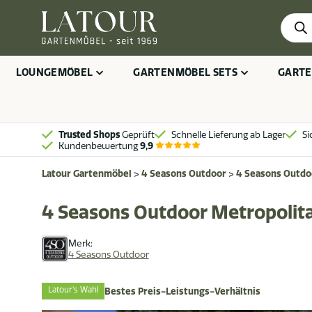
Produ
searc
LOUNGEMÖBEL
GARTENMÖBEL SETS
GARTE
Trusted Shops
Geprüft
Schnelle Lieferung ab Lager
Si
Kundenbewertung
9,9
Latour Gartenmöbel
>
4 Seasons Outdoor
>
4 Seasons Outdo
4 Seasons Outdoor Metropolita
Merk:
4 Seasons Outdoor
Latour's Wahl
Bestes Preis-Leistungs-Verhältnis