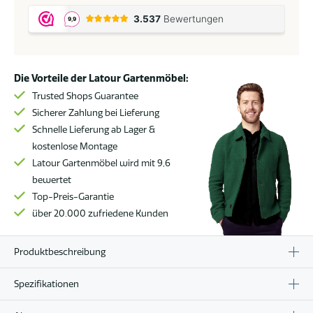
Murcia
Esstischgarnitur
latte
mit
Die Vorteile der Latour Gartenmöbel:
Prado
Tisch
Trusted Shops Guarantee
Teakholz
Sicherer Zahlung bei Lieferung
Platte
Schnelle Lieferung ab Lager &
Ø
kostenlose Montage
160
Latour Gartenmöbel wird mit 9,6
cm
bewertet
*
Top-Preis-Garantie
Sale
über 20.000 zufriedene Kunden
*
Menge
Produktbeschreibung
Spezifikationen