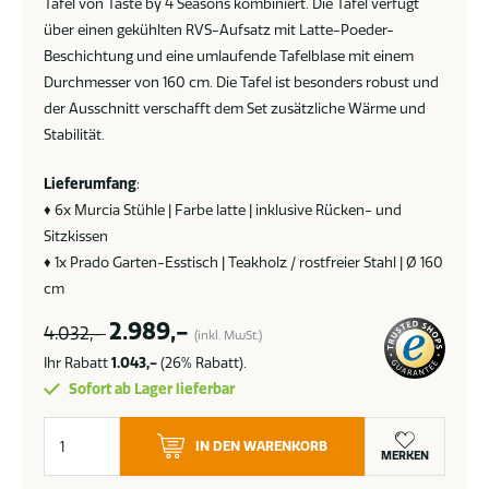
Tafel von Taste by 4 Seasons kombiniert. Die Tafel verfügt
über einen gekühlten RVS-Aufsatz mit Latte-Poeder-
Beschichtung und eine umlaufende Tafelblase mit einem
Durchmesser von 160 cm. Die Tafel ist besonders robust und
der Ausschnitt verschafft dem Set zusätzliche Wärme und
Stabilität.
Lieferumfang
:
♦ 6x Murcia Stühle | Farbe latte | inklusive Rücken- und
Sitzkissen
♦ 1x Prado Garten-Esstisch | Teakholz / rostfreier Stahl | Ø 160
cm
2.989,-
4.032,-
(inkl. MwSt.)
Ihr Rabatt
1.043,-
(26% Rabatt).
Sofort ab Lager lieferbar
4
IN DEN WARENKORB
Seasons
MERKEN
Outdoor