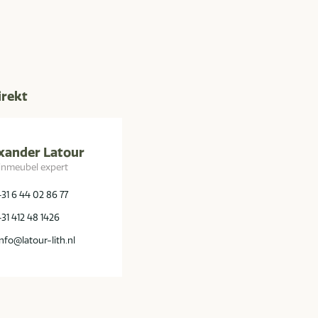
irekt
xander Latour
inmeubel expert
+31 6 44 02 86 77
+31 412 48 1426
info@latour-lith.nl