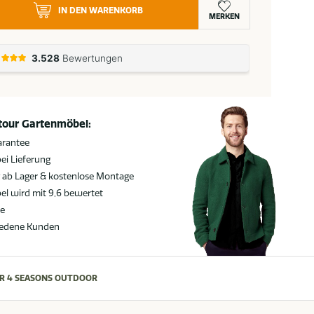
IN DEN WARENKORB
MERKEN
atour Gartenmöbel:
arantee
ei Lieferung
g ab Lager & kostenlose Montage
l wird mit 9,6 bewertet
ie
iedene Kunden
R 4 SEASONS OUTDOOR