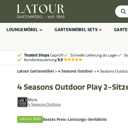
Produ
searc
LOUNGEMÖBEL
GARTENMÖBEL SETS
GARTE
Trusted Shops
Geprüft
Schnelle Lieferung ab Lager
Si
Kundenbewertung
9,9
Latour Gartenmöbel
>
4 Seasons Outdoor
>
4 Seasons Outdoor
4 Seasons Outdoor Play 2-Sitz
Merk:
4 Seasons Outdoor
Latour's Wahl
Bestes Preis-Leistungs-Verhältnis