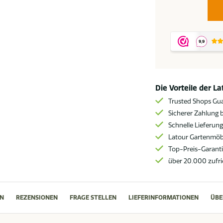
Seasons
Outdoor
Play
2-
Sitzer-
Liege
Die Vorteile der L
*
Trusted Shops Gu
SALE
Sicherer Zahlung b
*
Schnelle Lieferun
Menge
Latour Gartenmöbe
Top-Preis-Garant
über 20.000 zufr
N
REZENSIONEN
FRAGE STELLEN
LIEFERINFORMATIONEN
ÜBE