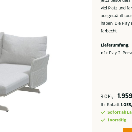
Jetzt besonders 
viel Platz und f
ausgewählt wurd
haben. Die Play 
farbecht.
Lieferumfang
:
♦ 1x Play 2-Pers
1.959
3.014,-
Ihr Rabatt
1.055
Sofort ab La
1 vorrätig
4