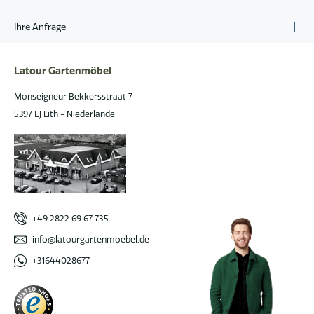
Ihre Anfrage
Latour Gartenmöbel
Monseigneur Bekkersstraat 7
5397 EJ Lith - Niederlande
+49 2822 69 67 735
info@latourgartenmoebel.de
+31644028677