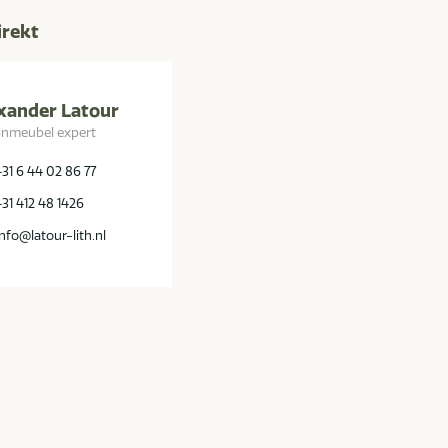
irekt
xander Latour
inmeubel expert
+31 6 44 02 86 77
+31 412 48 1426
info@latour-lith.nl