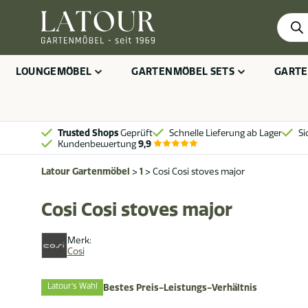
Produ
searc
LOUNGEMÖBEL
GARTENMÖBEL SETS
GARTE
Trusted Shops
Geprüft
Schnelle Lieferung ab Lager
Si
Kundenbewertung
9,9
Latour Gartenmöbel
>
1
>
Cosi Cosi stoves major
Cosi Cosi stoves major
Merk:
Cosi
Latour's Wahl
Bestes Preis-Leistungs-Verhältnis