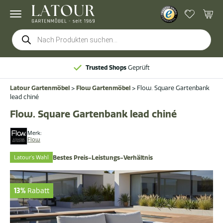
Products
search
Trusted Shops
Geprüft
Latour Gartenmöbel
>
Flow Gartenmöbel
>
Flow. Square Gartenbank
lead chiné
Flow. Square Gartenbank lead chiné
Merk:
Flow
Latour's Wahl
Bestes Preis-Leistungs-Verhältnis
13%
Rabatt