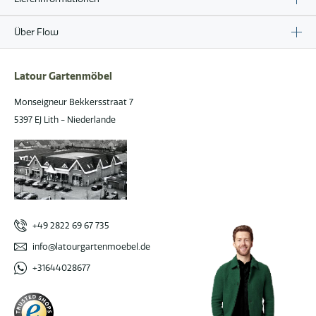
Über Flow
Latour Gartenmöbel
Monseigneur Bekkersstraat 7
5397 EJ Lith - Niederlande
+49 2822 69 67 735
info@latourgartenmoebel.de
+31644028677