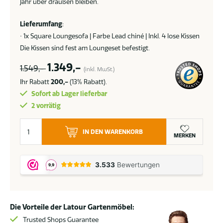
Jahr über draußen bleiben.
Lieferumfang
:
• 1x Square Loungesofa | Farbe Lead chiné | Inkl. 4 lose Kissen
Die Kissen sind fest am Loungeset befestigt.
1.349,-
1.549,-
(inkl. MwSt.)
Ihr Rabatt
200,-
(13% Rabatt).
Sofort ab Lager lieferbar
2 vorrätig
Flow.
IN DEN WARENKORB
Square
MERKEN
Gartenbank
lead
chiné
Menge
Die Vorteile der Latour Gartenmöbel:
Trusted Shops Guarantee