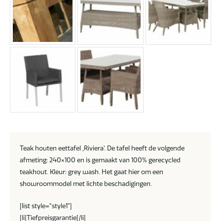
Teak houten eettafel ‚Riviera‘. De tafel heeft de volgende
afmeting: 240×100 en is gemaakt van 100% gerecycled
teakhout. Kleur: grey wash. Het gaat hier om een
showroommodel met lichte beschadigingen.
[list style=“style1″]
[li]Tiefpreisgarantie[/li]