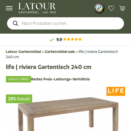
Products
search
9,9
Latour Gartenmöbel
>
Gartenmöbel sale
>
life | riviera Gartentisch
240 cm
life | riviera Gartentisch 240 cm
Latour's Wahl
Bestes Preis-Leistungs-Verhältnis
23%
Rabatt