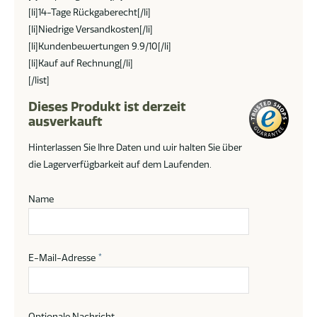
[li]14-Tage Rückgaberecht[/li]
[li]Niedrige Versandkosten[/li]
[li]Kundenbewertungen 9.9/10[/li]
[li]Kauf auf Rechnung[/li]
[/list]
Dieses Produkt ist derzeit
ausverkauft
Hinterlassen Sie Ihre Daten und wir halten Sie über
die Lagerverfügbarkeit auf dem Laufenden.
Name
E-Mail-Adresse
*
Optionale Nachricht