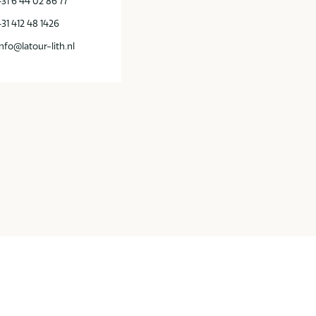
+31 6 44 02 86 77
+31 412 48 1426
info@latour-lith.nl