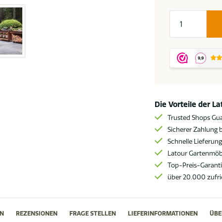
OFYR
Holzlagerung
Corten
Menge
Die Vorteile der L
Trusted Shops Gu
Sicherer Zahlung b
Schnelle Lieferun
Latour Gartenmöbe
Top-Preis-Garant
über 20.000 zufr
N
REZENSIONEN
FRAGE STELLEN
LIEFERINFORMATIONEN
ÜBE