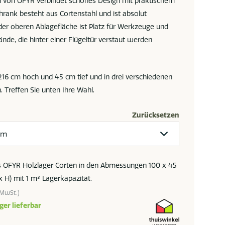
l von OFYR verbindet schönes Design mit praktischem
hrank besteht aus Cortenstahl und ist absolut
der oberen Ablagefläche ist Platz für Werkzeuge und
nde, die hinter einer Flügeltür verstaut werden
 216 cm hoch und 45 cm tief und in drei verschiedenen
h. Treffen Sie unten Ihre Wahl.
Zurücksetzen
as OFYR Holzlager Corten in den Abmessungen 100 x 45
x H) mit 1 m³ Lagerkapazität.
. MwSt.)
ger lieferbar