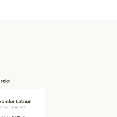
irekt
xander Latour
inmeubel expert