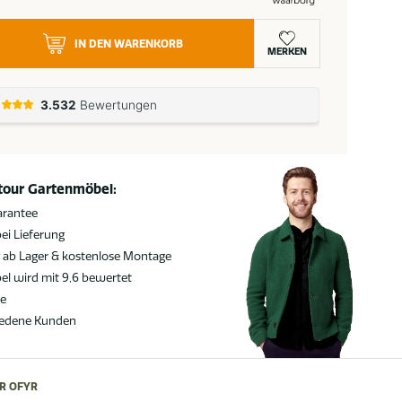
IN DEN WARENKORB
MERKEN
atour Gartenmöbel:
arantee
ei Lieferung
g ab Lager & kostenlose Montage
l wird mit 9,6 bewertet
ie
iedene Kunden
R OFYR