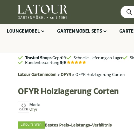
Produ
searc
LOUNGEMÖBEL
GARTENMÖBEL SETS
GARTE
Trusted Shops
Geprüft
Schnelle Lieferung ab Lager
Si
Kundenbewertung
9,9
Latour Gartenmöbel
>
OFYR
>
OFYR Holzlagerung Corten
OFYR Holzlagerung Corten
Merk:
Ofyr
Latour's Wahl
Bestes Preis-Leistungs-Verhältnis