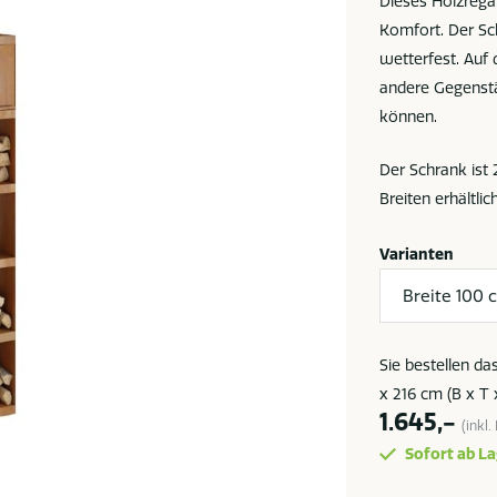
Dieses Holzrega
Komfort. Der Sc
wetterfest. Auf 
andere Gegenstä
können.
Der Schrank ist
Breiten erhältlic
Varianten
Sie bestellen d
x 216 cm (B x T 
1.645,-
(inkl
Sofort ab La