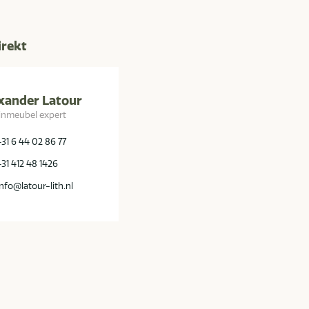
irekt
xander Latour
inmeubel expert
+31 6 44 02 86 77
+31 412 48 1426
info@latour-lith.nl