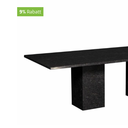
9%
Rabatt