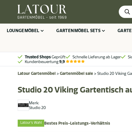
Produ
searc
LOUNGEMÖBEL
GARTENMÖBEL SETS
GARTE
Trusted Shops
Geprüft
Schnelle Lieferung ab Lager
Si
Kundenbewertung
9,9
Latour Gartenmöbel
>
Gartenmöbel sale
>
Studio 20 Viking Ga
Studio 20 Viking Gartentisch a
Merk:
Studio 20
Latour's Wahl
Bestes Preis-Leistungs-Verhältnis