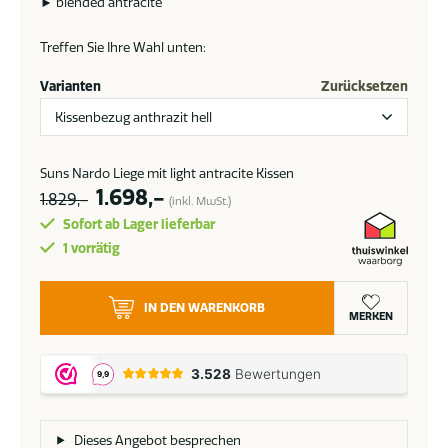
► blended antracite
Treffen Sie Ihre Wahl unten:
Varianten
Zurücksetzen
Suns Nardo Liege mit light antracite Kissen
Ursprünglicher
Aktueller
1.698,-
1.829,-
(inkl. MwSt.)
Preis
Preis
Sofort ab Lager lieferbar
war:
ist:
1 vorrätig
1.829,-
1.698,-.
Suns
IN DEN WARENKORB
Nardo
MERKEN
lounger
in
verschiedenen
Farben
Menge
Dieses Angebot besprechen