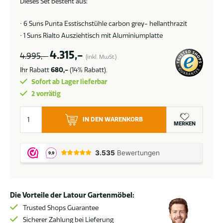
Dieses Set besteht aus:
• 6 Suns Punta Esstischstühle carbon grey- hellanthrazit
• 1 Suns Rialto Ausziehtisch mit Aluminiumplatte
4.315,-
4.995,-
(inkl. MwSt.)
Ihr Rabatt
680,-
(14% Rabatt).
Sofort ab Lager lieferbar
2 vorrätig
Suns
IN DEN WARENKORB
Punta
MERKEN
Esstischgruppe
anthrazit
mit
ausziehbarem
Gartentisch
Die Vorteile der Latour Gartenmöbel:
Rialto
Menge
Trusted Shops Guarantee
Sicherer Zahlung bei Lieferung