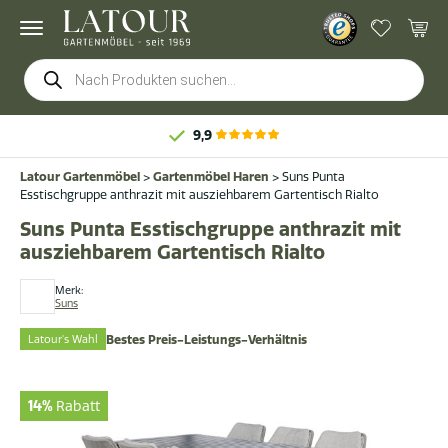
Products
search
9,9
Latour Gartenmöbel
>
Gartenmöbel Haren
>
Suns Punta
Esstischgruppe anthrazit mit ausziehbarem Gartentisch Rialto
Suns Punta Esstischgruppe anthrazit mit
ausziehbarem Gartentisch Rialto
Merk:
Suns
Latour's Wahl
Bestes Preis-Leistungs-Verhältnis
14%
Rabatt