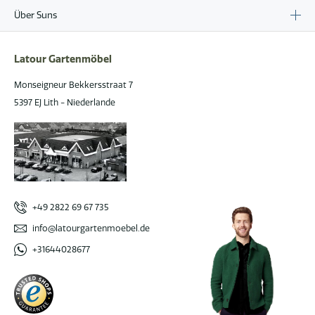
Über Suns
Latour Gartenmöbel
Monseigneur Bekkersstraat 7
5397 EJ Lith - Niederlande
+49 2822 69 67 735
info@latourgartenmoebel.de
+31644028677