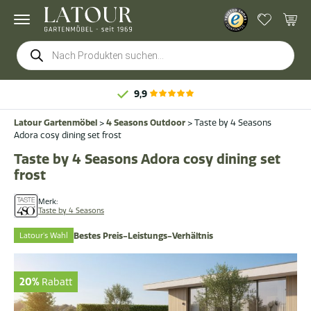
Products
search
9,9
Latour Gartenmöbel
>
4 Seasons Outdoor
>
Taste by 4 Seasons
Adora cosy dining set frost
Taste by 4 Seasons Adora cosy dining set
frost
Merk:
Taste by 4 Seasons
Latour's Wahl
Bestes Preis-Leistungs-Verhältnis
20%
Rabatt