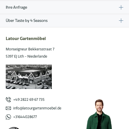
Ihre Anfrage
Über Taste by 4 Seasons
Latour Gartenmöbel
Monseigneur Bekkersstraat 7
5397 EJ Lith - Niederlande
+49 2822 69 67 735
info@latourgartenmoebel.de
+31644028677