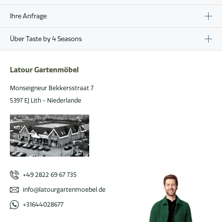
Ihre Anfrage
Über Taste by 4 Seasons
Latour Gartenmöbel
Monseigneur Bekkersstraat 7
5397 EJ Lith - Niederlande
+49 2822 69 67 735
info@latourgartenmoebel.de
+31644028677