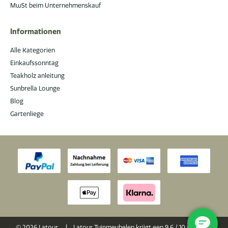
MwSt beim Unternehmenskauf
Informationen
Alle Kategorien
Einkaufssonntag
Teakholz anleitung
Sunbrella Lounge
Blog
Gartenliege
© 2026 Latour
|
Latour Tuinmeubelen krijgt een
9.6
/
10
van 10 op