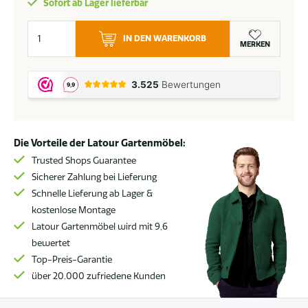
Sofort ab Lager lieferbar
Taste
IN DEN WARENKORB
by
MERKEN
4
Seasons
Manolo
Gartentisch
Terre
Die Vorteile der Latour Gartenmöbel:
mit
bedruckter
Trusted Shops Guarantee
Keramikplatte
Sicherer Zahlung bei Lieferung
180
Schnelle Lieferung ab Lager &
x
kostenlose Montage
95
Latour Gartenmöbel wird mit 9,6
cm
bewertet
Menge
Top-Preis-Garantie
über 20.000 zufriedene Kunden