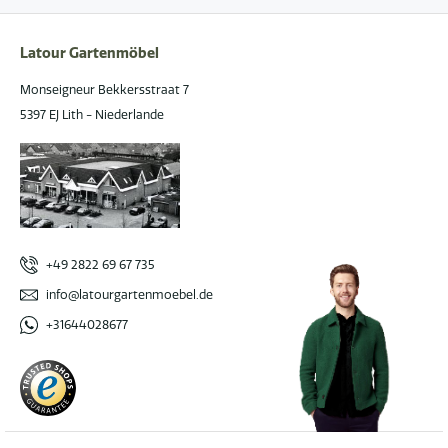
Latour Gartenmöbel
Monseigneur Bekkersstraat 7
5397 EJ Lith - Niederlande
+49 2822 69 67 735
info@latourgartenmoebel.de
+31644028677