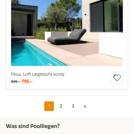
Flow. Loft Liegestuhl sooty
795,-
899,-
1
2
3
»
Was sind Poolliegen?