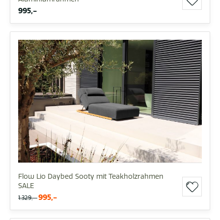
995,-
Flow Lio Daybed Sooty mit Teakholzrahmen
SALE
995,-
1.329,-