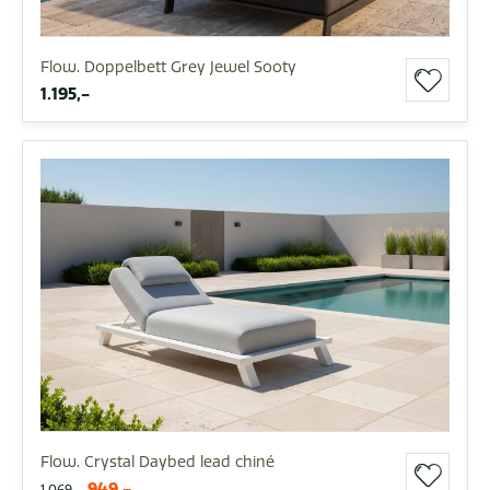
Flow. Doppelbett Grey Jewel Sooty
1.195,-
Flow. Crystal Daybed lead chiné
949,-
1.069,-